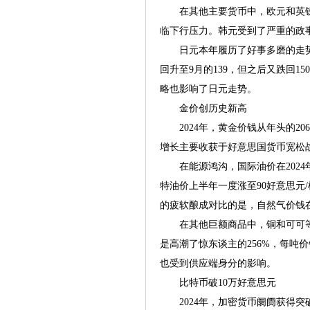
在其他主要货币中，欧元和英镑多
临下行压力。韩元受到了严重的政
日元本年履历了好事多磨的走势，年
回升至9月的139，但之后又跌回
略也影响了日元走势。
金价创历史新高
2024年，黄金价钱从年头的206
增长主要收获于好意思国货币宽松
在能源鸿沟，国际油价在2024
特油价上半年一度涨至90好意思
的疲软酿成对比的是，自然气价钱在
在其他巨额商品中，铜和可可等原材
是高潮了惊东谈主的256%，每吨
也受到供应端身分的影响。
比特币破10万好意思元
2024年，加密货币阛阓获得突