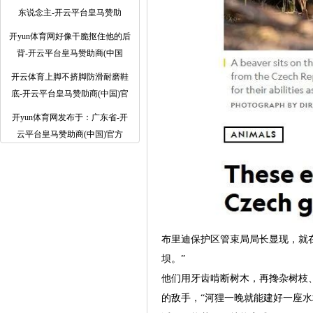
东说念主-开云平台皇马赞助
开yun体育网好像干脆抠住他的后
背-开云平台皇马赞助商(中国
开云体育上脚不挤脚防滑耐磨鞋
底-开云平台皇马赞助商(中国)官
开yun体育网发布于：广东省-开
云平台皇马赞助商(中国)官方
布里迪保护区管束局局长显现，就
坝。”
他们用牙齿啃断树木，再搀杂树枝
的敌手，“河狸一晚就能建好一座