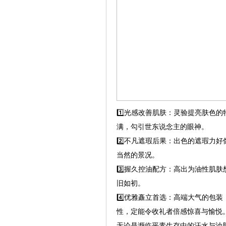
1️⃣光感改善肌肤：灵验提亮肤色
满，勾引世东说念主的眼神。
2️⃣不凡遮瑕后果：出色的遮瑕
当然的景况。
3️⃣握久控油配方：高出为油性
旧如初。
4️⃣优雅矗立首选：高端大气的包
性，定能令收礼者倍感惊喜与愉悦
无论是濒临平素生存中的汗水与油