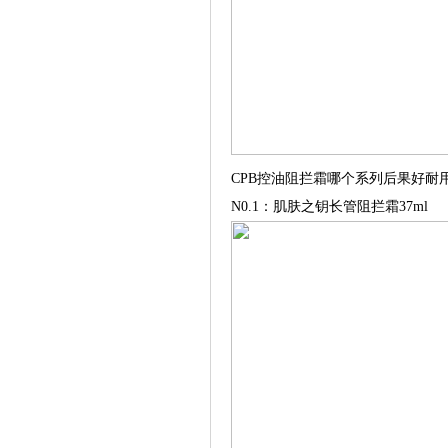
CPB控油阻拦霜哪个系列后果好耐
N0.1：肌肤之钥长管阻拦霜37ml