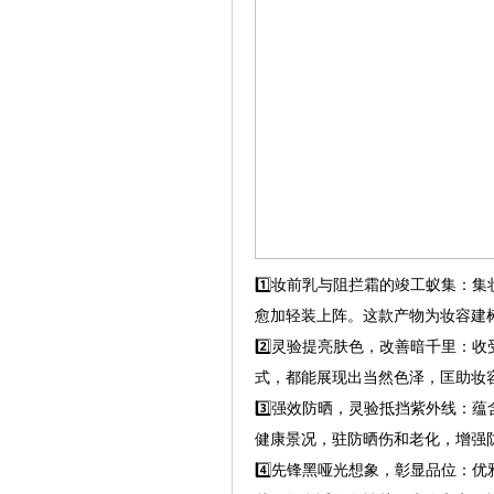
1️⃣妆前乳与阻拦霜的竣工蚁集
愈加轻装上阵。这款产物为妆容建
2️⃣灵验提亮肤色，改善暗千里：
式，都能展现出当然色泽，匡助妆
3️⃣强效防晒，灵验抵挡紫外线
健康景况，驻防晒伤和老化，增强
4️⃣先锋黑哑光想象，彰显品位：