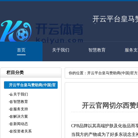
开云平台皇马赞
入口
首页
关于我们
智慧教育
服务支
栏目分类
你的位置：
开云平台皇马赞助商(中国)官
开云平台皇马赞助商(中国)官
方入口
关于我们
智慧教育
开云官网切尔西赞
服务支持
解决方案
新闻动态
CPB品牌以其高端护肤及化妆品
投资者关系
当我方的产物成为了好多东说念主