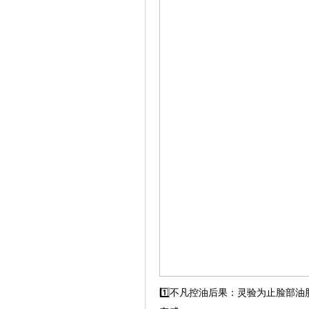
1️⃣不凡控油后果：灵验为止脸